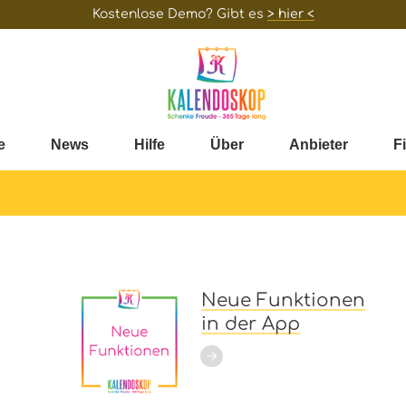
Kostenlose Demo? Gibt es
> hier <
e
News
Hilfe
Über
Anbieter
F
Neue Funktionen
in der App