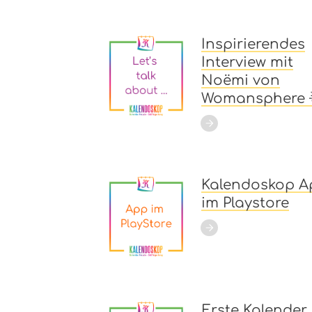
Inspirierendes
Interview mit
Noëmi von
Womansphere 
Kalendoskop A
im Playstore
Erste Kalender