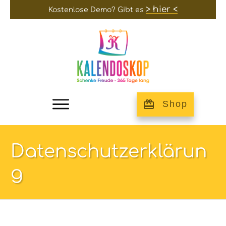
> hier <
Kostenlose Demo? Gibt es
Shop
Datenschutzerklärun
g